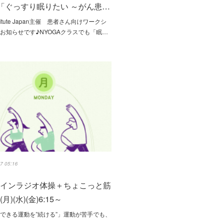
「ぐっすり眠りたい ～がん患…
nstitute Japan主催 患者さん向けワークシ
お知らせです♪NYOGAクラスでも「眠…
7 05:16
ラインラジオ体操＋ちょこっと筋
月)(水)(金)6:15～
できる運動を”続ける”」運動が苦手でも、