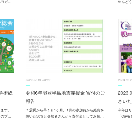
るヨガ…
めんど
2024.02.01 00:00
2023.08.2
会学術総
令和6年能登半島地震義援金 寄付のご
2023
報告
さい
れます。
＊震災から早くも1ヶ月。1月の参加費から経費を
今年は
」のプ…
除いた50%と参加者さんから寄付金としてお預…
「Cav