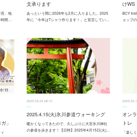
文承ります
けWS
安否、地
あっという間に2026年も2月に入りました。2025
BCY I
く時間…
年に「今年はTシャツ作ります！」と宣言してい…
ョップの
2025.03.23 08:10
2025.03.1
2025.4.15(火)氷川参道ウォーキング
オン
ヨガ」
トレ (
暖かくなってきたので、久しぶりに大宮氷川神社
の参道を歩きます！【日時】2025年4月15日(火)…
ティ
「楽しく