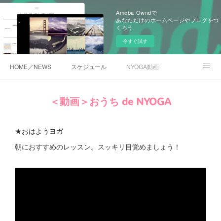
Ameba Owndで
あなただけのホームページやブログをつ
くろう
今すぐ試す
HOME／NEWS
スケジュール
NYOGA動画
NYOGAブログ／アメブロ
＜動画＞おうち de NYOGA
★おはようヨガ
朝におすすめのレッスン。スッキリ目覚めましょう！