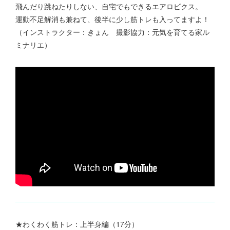
飛んだり跳ねたりしない、自宅でもできるエアロビクス。
運動不足解消も兼ねて、後半に少し筋トレも入ってますよ！
（インストラクター：きょん 撮影協力：元気を育てる家ル
ミナリエ）
★わくわく筋トレ：上半身編（17分）