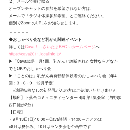
２）メールで受け取る
オープンチャットの参加を希望されない方は、
メールで「ラジオ体操参加希望」とご連絡ください。
個別でZoomのURLをお知らせします。
－－－－－
◆おしゃべり会など乳がん関連イベント
詳しくは
Cava！～さいたまBEC～ホームページ
へ
https://cava2011.localinfo.jp/
▶「Cava談語」月1回、乳がんと診断された女性ならどなた
でもOKのおしゃべり会
▶「ことのは」乳がん再発転移体験者のおしゃべり会（年4
回：3・6・9・12月予定）
※遠隔転移なしの初発乳がんの方はご参加いただけません
【場所】下落合コミュニティセンター 4階 第4集会室（与野駅
西口徒歩2分）
【日程】
・9月13日(日)10:00～Cava談語・14:00～ことのは
※8月は夏休み、10月はランチ会を企画中です