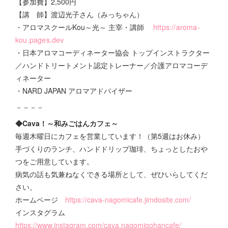
【参加費】2,500円
【講 師】渡辺光子さん（みっちゃん）
・アロマスクールKou～光～ 主宰・講師
https://aroma-
kou.pages.dev
・日本アロマコーディネーター協会 トップインストラクター
／ハンドトリートメント認定トレーナー／介護アロマコーデ
ィネーター
・NARD JAPAN アロマアドバイザー
－－－－
◆Cava！～和みごはんカフェ～
毎週木曜日にカフェを営業しています！（第5週はお休み）
手づくりのランチ、ハンドドリップ珈琲、ちょっとしたおや
つをご用意しています。
病気の話も気兼ねなくできる場所として、ぜひいらしてくだ
さい。
ホームページ
https://cava-nagomicafe.jimdosite.com/
インスタグラム
https://www.instagram.com/cava.nagomigohancafe/