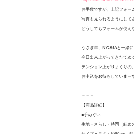
お手数ですが、上記フォー
写真も見られるようにして
どうしてもフォームが使え
うさぎ年、NYOGAと一緒
今日出来上がってきたてぬ
テンション上がりまくりの
お申込をお待ちしていまー
＝＝＝
【商品詳細】
■手ぬぐい
生地＝さらし・特岡（細め
サイズ＝長さ：約90cm、幅