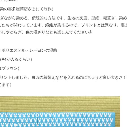
注染の喜多屋商店さまにて制作）
注ぎながら染める、伝統的な方法です。生地の支度、型紙、糊置き、染
んたちが関わっています。繊維が染まるので、プリントとは異なり、裏
かしやゆらぎ、色の混ざりなども楽しんでください♪
・ポリエステル・レーヨンの混紡
m（A4が入るくらい）
はブラウン）
をプリントしました。ヨガの着替えなどを入れるのにちょうど良い大きさ
てます）