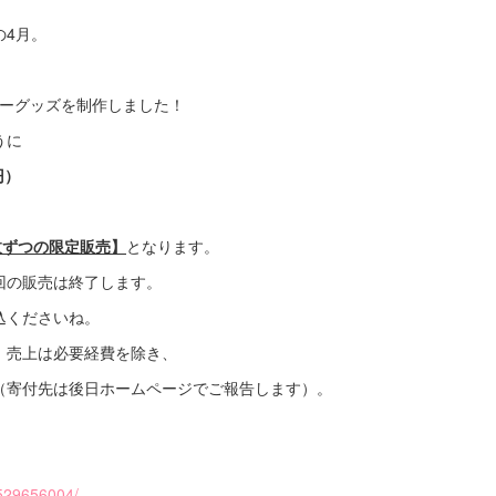
の4月。
ィーグッズを制作しました！
うに
円）
枚ずつの限定販売】
となります。
回の販売は終了します。
込くださいね。
、売上は必要経費を除き、
（寄付先は後日ホームページでご報告します）。
S529656004/