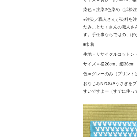
染色＝注染2色染め（浜松
※注染／職人さんが染料を
たみ…とたくさんの職人さ
す。手仕事ならではの、ぼ
■巾着
生地＝リサイクルコットン
サイズ＝横26cm、縦36c
色＝グレーのみ（プリント
おなじみNYOGAうさぎ
すいですよー（すでに使っ