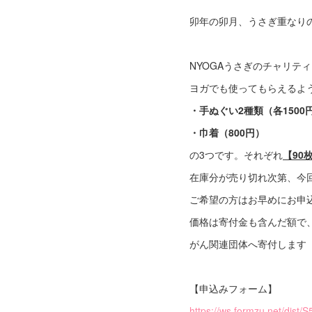
卯年の卯月、うさぎ重なり
NYOGAうさぎのチャリテ
ヨガでも使ってもらえるよ
・手ぬぐい2種類（各1500
・巾着（800円）
の3つです。それぞれ
【90
在庫分が売り切れ次第、今
ご希望の方はお早めにお申
価格は寄付金も含んだ額で
がん関連団体へ寄付します
【申込みフォーム】
https://ws.formzu.net/dist/