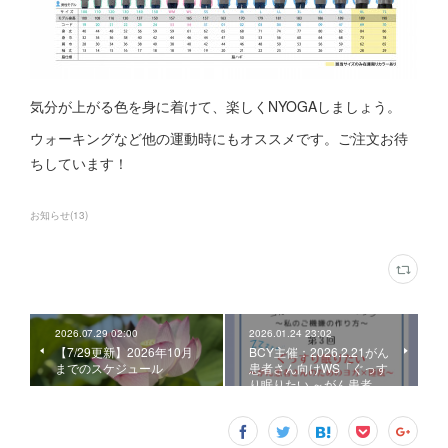
気分が上がる色を身に着けて、楽しくNYOGAしましょう。
ウォーキングなど他の運動時にもオススメです。ご注文お待
ちしています！
お知らせ
(
13
)
2026.07.29 02:00
2026.01.24 23:02
【7/29更新】2026年10月
BCY主催：2026.2.21がん
までのスケジュール
患者さん向けWS「ぐっす
り眠りたい ～がん患者…