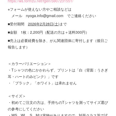
https://ws.formzu.net/fgen/S907231551/
※フォームが使えない方やご相談などは
メール nyoga.info@gmail.com でご連絡ください
■受付期間
2026年2月28日(土)
まで
■金額 1枚：2,200円（配送の方は＋送料300円）
■売上は必要経費を除き、がん関連団体に寄付します（後日ご
報告します）
＜カラーバリエーション＞
・Tシャツの色にかかわらず、プリントは「白（背面：うさぎ
耳・ハートのみピンク）」です
・「ブラック」「ホワイト」は承れません
＜サイズ＞
・初めてご注文の方は、手持ちのTシャツを測ってサイズ選び
の参考にしてください
・WS、WL、S、Mは実物がありますので、対面クラス等で試