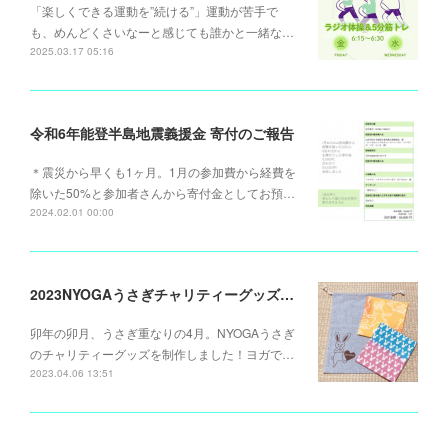
「楽しくできる運動を”続ける”」運動が苦手で
も、めんどくさいなーと感じても誰かと一緒な…
2025.03.17 05:16
令和6年能登半島地震義援金 寄付のご報告
＊震災から早くも1ヶ月。1月の参加費から経費を
除いた50%と参加者さんから寄付金としてお預…
2024.02.01 00:00
2023NYOGAうさぎチャリティーグッズ販売のお知らせ
卯年の卯月、うさぎ重なりの4月。NYOGAうさぎ
のチャリティーグッズを制作しました！ヨガで…
2023.04.06 13:51