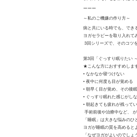
ーーー
～私のご機嫌の作り方～
病と共にいる時でも、でき
ヨガセラピーを取り入れて
3回シリーズで、そのコツ
第3回「ぐっすり眠りたい ～
★こんな方におすすめしま
• なかなか寝つけない
• 夜中に何度も目が覚める
• 朝早く目が覚め、その後
• ぐっすり眠れた感じがし
• 朝起きても疲れが残って
手術前後や治療中など、 
「睡眠」は大きな悩みのひ
ヨガが睡眠の質を高めると
「なぜヨガがよいのでしょ