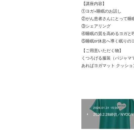
【講座内容】
①ヨガ×睡眠のお話し
②がん患者さんにとって睡
③シェアリング
④睡眠の質を高めるヨガと
⑤睡眠or休息へ導く眠りの
【ご用意いただく物】
くつろげる服装（パジャマで
あればヨガマット クッシ
2026.01.31 15:00
2026.2.28締切／NY