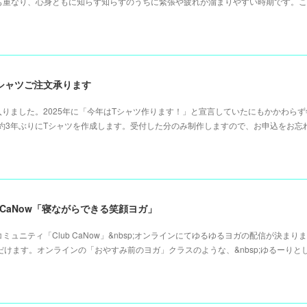
も重なり、心身ともに知らず知らずのうちに緊張や疲れが溜まりやすい時期です。こ
A Tシャツご注文承ります
に入りました。2025年に「今年はTシャツ作ります！」と宣言していたにもかかわら
が約3年ぶりにTシャツを作成します。受付した分のみ制作しますので、お申込をお忘
～Club CaNow「寝ながらできる笑顔ヨガ」
ュニティ「Club CaNow」&nbsp;オンラインにてゆるゆるヨガの配信が決まり
ただけます。オンラインの「おやすみ前のヨガ」クラスのような、&nbsp;ゆるーりと