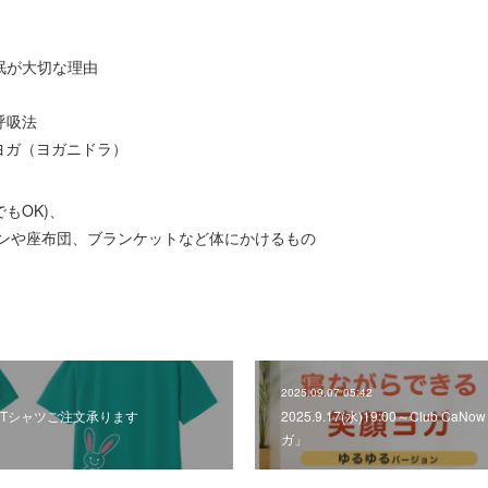
眠が大切な理由
呼吸法
ヨガ（ヨガニドラ）
もOK)、
ョンや座布団、ブランケットなど体にかけるもの
2025.09.07 05:42
OGA Tシャツご注文承ります
2025.9.17(水)19:00～Club 
ガ」