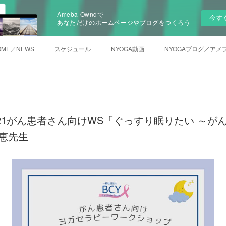
Ameba Owndで
今す
あなただけのホームページやブログをつくろう
OME／NEWS
スケジュール
NYOGA動画
NYOGAブログ／アメ
.2.21がん患者さん向けWS「ぐっすり眠りたい ～
恵先生