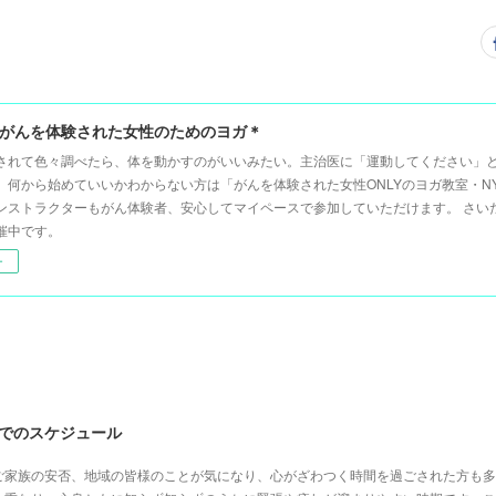
A＊がんを体験された女性のためのヨガ＊
されて色々調べたら、体を動かすのがいいみたい。主治医に「運動してください」と
、何から始めていいかわからない方は「がんを体験された女性ONLYのヨガ教室・NY
ンストラクターもがん体験者、安心してマイペースで参加していただけます。 さい
催中です。
ー
月までのスケジュール
ご家族の安否、地域の皆様のことが気になり、心がざわつく時間を過ごされた方も多