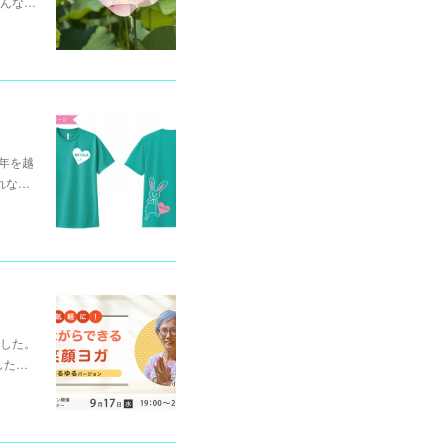
んな…
ず年を越
れな…
ました。
した…