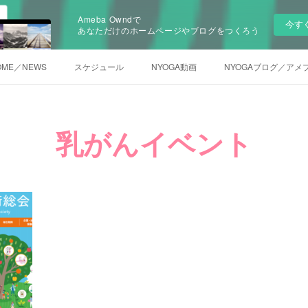
Ameba Owndで
今す
あなただけのホームページやブログをつくろう
OME／NEWS
スケジュール
NYOGA動画
NYOGAブログ／アメ
乳がんイベント