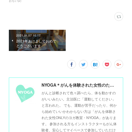
おもい
(
2
)
2021.01.07 10:17
2021年あけましておめで
とうございます
NYOGA＊がんを体験された女性のためのヨガ＊
がんと診断されて色々調べたら、体を動かすの
がいいみたい。主治医に「運動してください」
と言われた。 でも、運動が苦手だったり、何か
ら始めていいかわからない方は「がんを体験さ
れた女性ONLYのヨガ教室・NYOGA」がありま
す。 参加される方もインストラクターもがん体
験者、安心してマイペースで参加していただけ