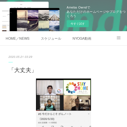
Ameba Owndで
あなただけのホームページやブログをつ
くろう
今すぐ試す
HOME／NEWS
スケジュール
NYOGA動画
NYOGAブログ／アメブロ
2020.05.21 03:29
「大丈夫」