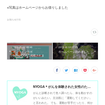
※写真はホームページからお借りしました
お知らせ
(
13
)
2020.05.02 08:46
2019.12.13 23:29
オンラインヨガ
ホームページ始めました
byNaYOGAに掲載されま
した
NYOGA＊がんを体験された女性のためのヨガ＊
がんと診断されて色々調べたら、体を動かすの
がいいみたい。主治医に「運動してください」
と言われた。 でも、運動が苦手だったり、何か