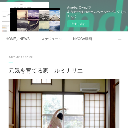
Ameba Owndで
あなただけのホームページやブログをつ
くろう
今すぐ試す
HOME／NEWS
スケジュール
NYOGA動画
NYOGAブログ／アメブロ
2020.02.21 00:29
元気を育てる家「ルミナリエ」