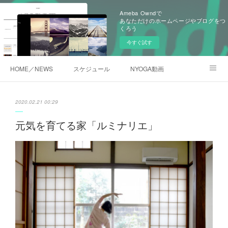
Ameba Owndで
あなただけのホームページやブログをつ
くろう
今すぐ試す
HOME／NEWS
スケジュール
NYOGA動画
NYOGAブログ／アメブロ
2020.02.21 00:29
元気を育てる家「ルミナリエ」