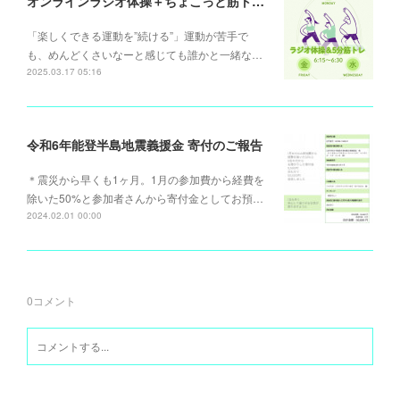
オンラインラジオ体操＋ちょこっと筋トレ (月)(水)(金)6:15～
「楽しくできる運動を”続ける”」運動が苦手で
も、めんどくさいなーと感じても誰かと一緒な…
2025.03.17 05:16
令和6年能登半島地震義援金 寄付のご報告
＊震災から早くも1ヶ月。1月の参加費から経費を
除いた50%と参加者さんから寄付金としてお預…
2024.02.01 00:00
0
コメント