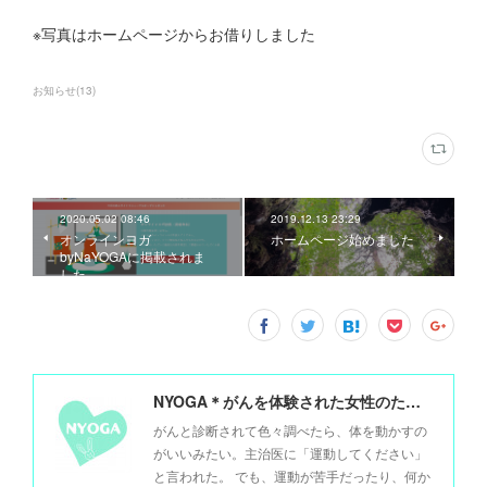
※写真はホームページからお借りしました
お知らせ
(
13
)
2020.05.02 08:46
2019.12.13 23:29
オンラインヨガ
ホームページ始めました
byNaYOGAに掲載されま
した
NYOGA＊がんを体験された女性のためのヨガ＊
がんと診断されて色々調べたら、体を動かすの
がいいみたい。主治医に「運動してください」
と言われた。 でも、運動が苦手だったり、何か