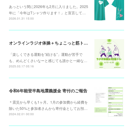
あっという間に2026年も2月に入りました。2025
年に「今年はTシャツ作ります！」と宣言して…
2026.01.31 15:00
オンラインラジオ体操＋ちょこっと筋トレ (月)(水)(金)6:15～
「楽しくできる運動を”続ける”」運動が苦手で
も、めんどくさいなーと感じても誰かと一緒な…
2025.03.17 05:16
令和6年能登半島地震義援金 寄付のご報告
＊震災から早くも1ヶ月。1月の参加費から経費を
除いた50%と参加者さんから寄付金としてお預…
2024.02.01 00:00