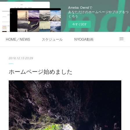
Ameba Owndで
あなただけのホームページやブログをつ
くろう
今すぐ試す
HOME／NEWS
スケジュール
NYOGA動画
NYOGAブログ／アメブロ
2019.12.13 23:29
ホームページ始めました