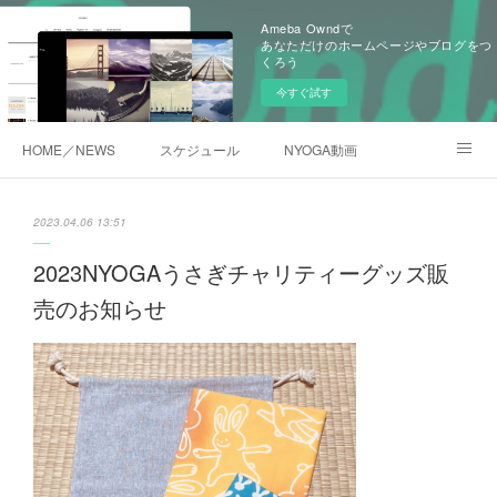
Ameba Owndで
あなただけのホームページやブログをつ
くろう
今すぐ試す
HOME／NEWS
スケジュール
NYOGA動画
NYOGAブログ／アメブロ
2023.04.06 13:51
2023NYOGAうさぎチャリティーグッズ販
売のお知らせ