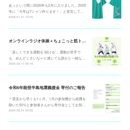
あっという間に2026年も2月に入りました。2025
年に「今年はTシャツ作ります！」と宣言して…
2026.01.31 15:00
オンラインラジオ体操＋ちょこっと筋トレ (月)(水)(金)6:15～
「楽しくできる運動を”続ける”」運動が苦手で
も、めんどくさいなーと感じても誰かと一緒な…
2025.03.17 05:16
令和6年能登半島地震義援金 寄付のご報告
＊震災から早くも1ヶ月。1月の参加費から経費を
除いた50%と参加者さんから寄付金としてお預…
2024.02.01 00:00