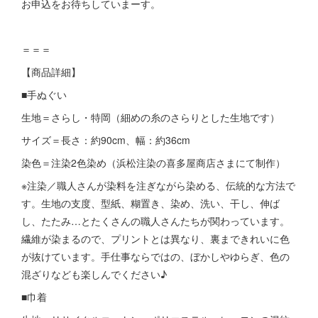
お申込をお待ちしていまーす。
＝＝＝
【商品詳細】
■手ぬぐい
生地＝さらし・特岡（細めの糸のさらりとした生地です）
サイズ＝長さ：約90cm、幅：約36cm
染色＝注染2色染め（浜松注染の喜多屋商店さまにて制作）
※注染／職人さんが染料を注ぎながら染める、伝統的な方法で
す。生地の支度、型紙、糊置き、染め、洗い、干し、伸ば
し、たたみ…とたくさんの職人さんたちが関わっています。
繊維が染まるので、プリントとは異なり、裏まできれいに色
が抜けています。手仕事ならではの、ぼかしやゆらぎ、色の
混ざりなども楽しんでください♪
■巾着