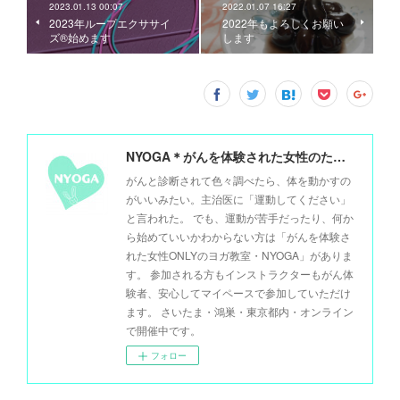
2023.01.13 00:07
2022.01.07 16:27
2023年ループエクササイ
2022年もよろしくお願い
ズ®始めます
します
NYOGA＊がんを体験された女性のためのヨガ＊
がんと診断されて色々調べたら、体を動かすの
がいいみたい。主治医に「運動してください」
と言われた。 でも、運動が苦手だったり、何か
ら始めていいかわからない方は「がんを体験さ
れた女性ONLYのヨガ教室・NYOGA」がありま
す。 参加される方もインストラクターもがん体
験者、安心してマイペースで参加していただけ
ます。 さいたま・鴻巣・東京都内・オンライン
で開催中です。
フォロー