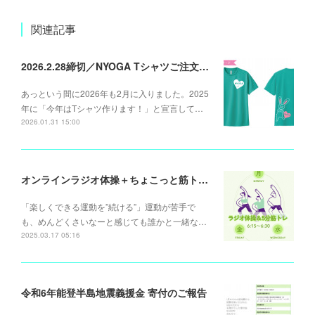
関連記事
2026.2.28締切／NYOGA Tシャツご注文承ります
あっという間に2026年も2月に入りました。2025
年に「今年はTシャツ作ります！」と宣言して…
2026.01.31 15:00
オンラインラジオ体操＋ちょこっと筋トレ (月)(水)(金)6:15～
「楽しくできる運動を”続ける”」運動が苦手で
も、めんどくさいなーと感じても誰かと一緒な…
2025.03.17 05:16
令和6年能登半島地震義援金 寄付のご報告