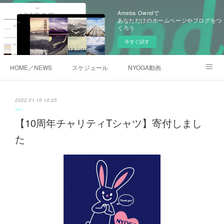
Ameba Owndで
あなただけのホームページやブログをつ
くろう
今すぐ試す
HOME／NEWS
スケジュール
NYOGA動画
NYOGAブログ／アメブロ
2022.01.16 10:25
【10周年チャリティTシャツ】寄付しまし
た