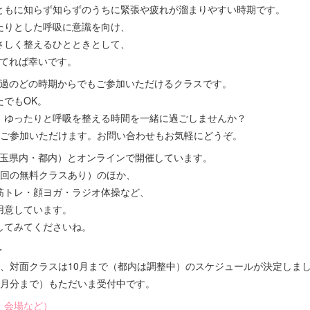
ともに知らず知らずのうちに緊張や疲れが溜まりやすい時期です。
たりとした呼吸に意識を向け、
さしく整えるひとときとして、
立てれば幸いです。
経過のどの時期からでもご参加いただけるクラスです。
たでもOK。
、ゆったりと呼吸を整える時間を一緒に過ごしませんか？
んご参加いただけます。お問い合わせもお気軽にどうぞ。
埼玉県内・都内）とオンラインで開催しています。
1回の無料クラスあり）のほか、
筋トレ・顔ヨガ・ラジオ体操など、
用意しています。
してみてくださいね。
＞
で、対面クラスは10月まで（都内は調整中）のスケジュールが決定しま
9月分まで）もただいま受付中です。
・会場など）