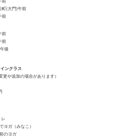
午前
浜松町(大門)午前
午前
午前
午前
野午後
ラインクラス
変更や追加の場合があります）
円
トレ
ットでヨガ（みなこ）
み前のヨガ