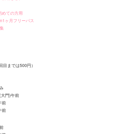
初めての方用
om1ヶ月フリーパス
ク集
回目までは500円）
休み
町(大門)午前
午前
午前
午前