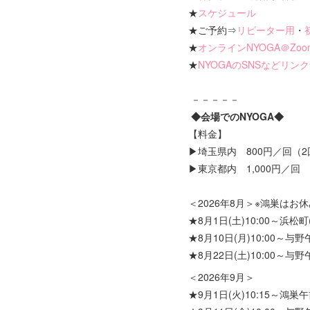
★
スケジュール
★ご予約⇒
リピーター用
・
★
オンラインNYOGA＠Zo
★
NYOGAのSNSなどリン
－－－－－
◆会場でのNYOGA◆
【料金】
▶埼玉県内 800円／回（2
▶東京都内 1,000円／回
＜2026年8月＞※鴻巣はお
★8月1日(土)10:00～浜松
★8月10日(月)10:00～与野
★8月22日(土)10:00～与野
＜2026年9月＞
★9月1日(火)10:15～鴻巣