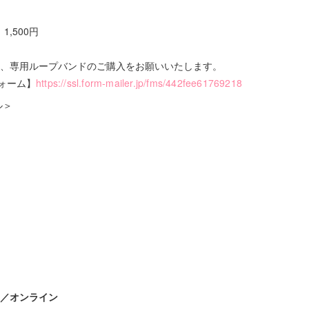
,500円
は、専用ループバンドのご購入をお願いいたします。
ォーム】
https://ssl.form-mailer.jp/fms/442fee61769218
ル＞
操／オンライン