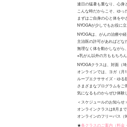
連日の猛暑も重なり、心身
こんな時だからこそ、ゆっ
まずはご自身の心と体をや
NYOGAが少しでもお役に
NYOGAは、がんの治療や
主治医の許可があればどな
無理なく体を動かしながら
※乳がん以外の方ももちろ
NYOGAクラスは、対面（
オンラインでは、ヨガ（月
ループエクササイズ・ゆる
さまざまなプログラムをご
気になるものからぜひ体験
＜スケジュールのお知らせ
オンラインクラスは8月ま
オンラインのフリーパス（
★
各クラスのご案内（料金