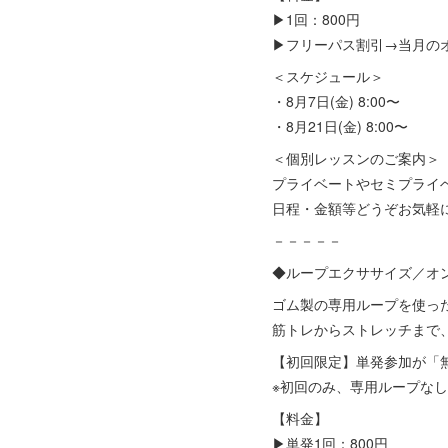
▶1回：800円
▶フリーパス割引→当月のオ
＜スケジュール＞
・8月7日(金) 8:00〜
・8月21日(金) 8:00〜
＜個別レッスンのご案内＞
プライベートやセミプライ
日程・金額等どうぞお気軽
－－－－－
◆ループエクササイズ／オ
ゴム製の専用ループを使った
筋トレからストレッチまで
【初回限定】単発参加が「
※初回のみ、専用ループな
【料金】
▶単発1回：800円