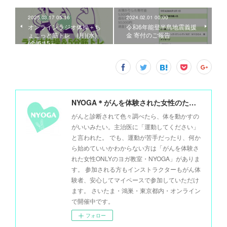
2025.03.17 05:16
2024.02.01 00:00
オンラインラジオ体操＋ち
令和6年能登半島地震義援
ょこっと筋トレ (月)(水)
金 寄付のご報告
(金)6:15～
NYOGA＊がんを体験された女性のためのヨガ＊
がんと診断されて色々調べたら、体を動かすの
がいいみたい。主治医に「運動してください」
と言われた。 でも、運動が苦手だったり、何か
ら始めていいかわからない方は「がんを体験さ
れた女性ONLYのヨガ教室・NYOGA」がありま
す。 参加される方もインストラクターもがん体
験者、安心してマイペースで参加していただけ
ます。 さいたま・鴻巣・東京都内・オンライン
で開催中です。
フォロー